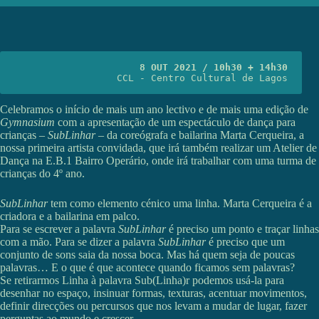
8 OUT 2021 / 10h30 + 14h30
CCL - Centro Cultural de Lagos
Celebramos o início de mais um ano lectivo e de mais uma edição de
Gymnasium
com a apresentação de um espectáculo de dança para
crianças –
SubLinhar
– da coreógrafa e bailarina Marta Cerqueira, a
nossa primeira artista convidada, que irá também realizar um Atelier de
Dança na E.B.1 Bairro Operário, onde irá trabalhar com uma turma de
crianças do 4º ano.
SubLinhar
tem como elemento cénico uma linha. Marta Cerqueira é a
criadora e a bailarina em palco.
Para se escrever a palavra
SubLinhar
é preciso um ponto e traçar linhas
com a mão. Para se dizer a palavra
SubLinhar
é preciso que um
conjunto de sons saia da nossa boca. Mas há quem seja de poucas
palavras… E o que é que acontece quando ficamos sem palavras?
Se retirarmos Linha à palavra Sub(Linha)r podemos usá-la para
desenhar no espaço, insinuar formas, texturas, acentuar movimentos,
definir direcções ou percursos que nos levam a mudar de lugar, fazer
perguntas ao mundo e crescer.