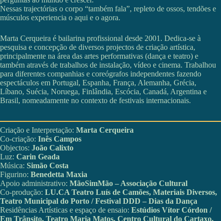
Nessas trajectórias o corpo “também fala”, repleto de ossos, tendões e
músculos experiencia o aqui e o agora.
Marta Cerqueira é bailarina profissional desde 2001. Dedica-se à
pesquisa e concepção de diversos projectos de criação artística,
principalmente na área das artes performativas (dança e teatro) e
também através de trabalhos de instalação, vídeo e cinema. Trabalhou
para diferentes companhias e coreógrafos independentes fazendo
espectáculos em Portugal, Espanha, França, Alemanha, Grécia,
Líbano, Suécia, Noruega, Finlândia, Escócia, Canadá, Argentina e
Brasil, nomeadamente no contexto de festivais internacionais.
Criação e Interpretação:
Marta Cerqueira
Co-criação:
Inês Campos
Objectos:
João Calixto
Luz:
Carin Geada
Música:
Simão Costa
Figurino:
Benedetta Maxia
Apoio administrativo:
MãoSimMão – Associação Cultural
Co-produção:
LU.CA Teatro Luís de Camões, Materiais Diversos,
Teatro Municipal do Porto / Festival DDD – Dias da Dança
Residências Artísticas e espaço de ensaio:
Estúdios Vítor Córdon /
Em Trânsito, Teatro Maria Matos, Centro Cultural do Cartaxo,