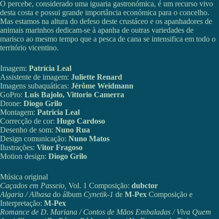
O percebe, considerado uma iguaria gastronómica, é um recurso vivo
desta costa e possui grande importância económica para o concelho.
Mas estamos na altura do defeso deste crustáceo e os apanhadores de
animais marinhos dedicam-se à apanha de outras variedades de
marisco ao mesmo tempo que a pesca de cana se intensifica em todo o
território vicentino.
Imagem:
Patrícia Leal
Assistente de imagem:
Juliette Renard
Imagens subaquáticas:
Jérôme Weidmann
GoPro:
Luis Bajolo, Vittorio Camerra
Drone:
Diogo Grilo
Montagem:
Patricia Leal
Correcção de cor:
Hugo Cardoso
Desenho de som:
Nuno Rua
Design comunicação:
Nuno Matos
Ilustrações:
Vitor Fragoso
Motion design:
Diogo Grilo
Música original
Caçados em Passeio,
Vol. 1 Composição:
dubctor
Algaria / Alhasa
do álbum
Cynetik-1
de
M-Pex
Composição e
Interpretação:
M-Pex
Romance de D. Mariana / Contos de Mãos Embaladas / Viva Quem