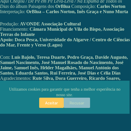
Aqui Chegou / De Pé em Pé Leva-Leva / Na Espuma de Todos os
Dias
do álbum Paisagens dos
OrBlua
Composição:
Carlos Norton
Interpretação:
OrBlua – Carlos Norton, Inês Graça e Nuno Murta
Produção:
AVONDE Associação Cultural
Financiamento:
Câmara Municipal de Vila do Bispo, Associação
Terras do Infante
Apoio: Doca Pesca, Universidade do Algarve / Centro de Ciências
do Mar, Frente y Verso (Lagos)
Com:
Luís Bajolo, Teresa Duarte, Pedro Graça, Davide Augusto,
Samuel Nascimento, José Manuel Rosado do Nascimento, José
Jaime, Samuel Inês, Hélder Magalhães, Manuel António dos
Santos, Eduarda Santos, Rui Ferreira, José Dias e Célia Dias
Agradecimentos:
Rute Silva, Dora Guerreiro, Ricardo Soares,
Paulo Lourenço e Associação de Mariscadores de Vila do Bispo,
Sílvia Ramos, Hugo Cruz e Nauticpesca, Lagos, José de Freitas e
Utilizamos cookies para garantir que tenha a melhor experiência no
Santa Casa da Misericórdia de Sagres, Ana F. Lopes e Estação
nosso site.
Marinha de Sagres da Faculdade de Ciências e Tecnologia,
Aceitar
Recusar
Universidade do Algarve, Manuel Candeias, Edmundo de
Carvalho Dias, David Rodrigues, Cristiano Christillin, Nuno
Matos, Jorge Bragada, Carla Cabrita, Paula Gonçalves, Sofia
Vieira, Ester Andrés, Pedro Barroso, Sandra Flora, José Falcão,
Rodolfo Ribeiro.