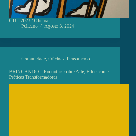
OUT 2023 / Oficina
Pelicano
Agosto 3, 2024
Comunidade
,
Oficinas
,
Pensamento
BRINCANDO – Encontros sobre Arte, Educação e
Práticas Transformadoras