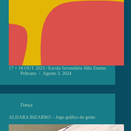
17 + 18 OUT 2023 / Escola Secundária Júlio Dantas
Pelicano
Agosto 3, 2024
Dança
ALDARA BIZARRO – Jogo gráfico do gesto